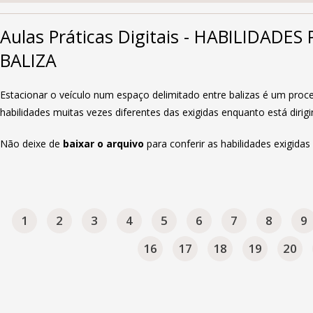
Aulas Práticas Digitais - HABILIDADE
BALIZA
Estacionar o veículo num espaço delimitado entre balizas é um pro
habilidades muitas vezes diferentes das exigidas enquanto está dirig
Não deixe de
baixar o arquivo
para conferir as habilidades exigida
1
2
3
4
5
6
7
8
9
16
17
18
19
20